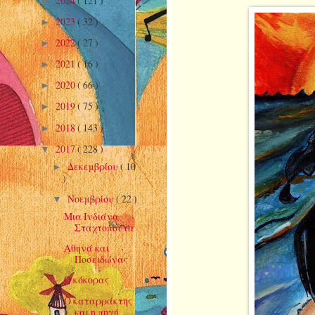
2024
( 121 )
►
2023
( 32 )
►
2022
( 27 )
►
2021
( 16 )
►
2020
( 66 )
►
2019
( 75 )
►
2018
( 143 )
►
2017
( 228 )
▼
Δεκεμβρίου
( 10
►
)
Νοεμβρίου
( 22 )
▼
Μια Ινδιάνα
Σταχτοπούτα
Αθηνά και
Ποσειδώνας
Ο κόκορας
Ο καταρράκτης
και η πηγή