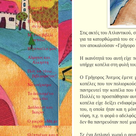
Η φωνή της
πείνας
Η νύφη που πολύ
συλλογιόταν
Στις ακτές του Ατλαντικού, 
Μ’ ένα βιβλίο
για τα κατορθώματά του σε 
πετάω!
τον αποκαλούσαν «Γρήγορο Ά
Η γατούλα μου
Άδµητος και
Η ικανότητά του αυτή είχε 
Άλκηστη
υπήρχε κοπέλα στη φυλή του 
Πώς να γίνω…
βιβλιοφάγος!
Ο Γρήγορος Άνεμος έμενε με
κοπέλες που τον πολιορκούσα
Νανούρισμα
παντρευτεί την κοπέλα που θ
Το διψασμένο
Πολλές το προσπάθησαν αυτό
πουλάκι
κοπέλα είχε δείξει ενδιαφέ
∆αίδαλος και
του, η οποία ήταν και η μό
Ίκαρος
νύφη, π.χ. τι φορά ο αδελφό
Ο μικρός «Μη με
δεν θα παντρευόταν ποτέ μι
λησμόνει»
Ο ζητιάνος και η
Σε ένα διπλανό χωριό ο αρχη