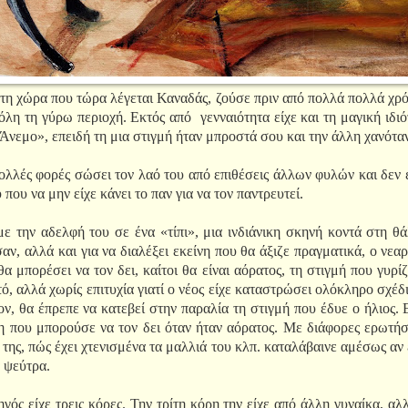
στη χώρα που τώρα λέγεται Καναδάς, ζούσε πριν από πολλά πολλά χρό
όλη τη γύρω περιοχή. Εκτός από
γενναιότητα είχε και τη μαγική ιδιό
νεμο», επειδή τη μια στιγμή ήταν μπροστά σου και την άλλη χανόταν
πολλές φορές σώσει τον λαό του από επιθέσεις άλλων φυλών και δεν ε
που να μην είχε κάνει το παν για να τον παντρευτεί.
 την αδελφή του σε ένα «τίπι», μια ινδιάνικη σκηνή κοντά στη θά
ν, αλλά και για να διαλέξει εκείνη που θα άξιζε πραγματικά, ο νεαρ
α μπορέσει να τον δει, καίτοι θα είναι αόρατος, τη στιγμή που γυρ
, αλλά χωρίς επιτυχία γιατί ο νέος είχε καταστρώσει ολόκληρο σχέδι
ρον, θα έπρεπε να κατεβεί στην παραλία τη στιγμή που έδυε ο ήλιος.
νη που μπορούσε να τον δει όταν ήταν αόρατος. Με διάφορες ερωτή
ς της, πώς έχει χτενισμένα τα μαλλιά του κλπ. καταλάβαινε αμέσως αν
α ψεύτρα.
γός είχε τρεις κόρες. Την τρίτη κόρη την είχε από άλλη γυναίκα, αλλ