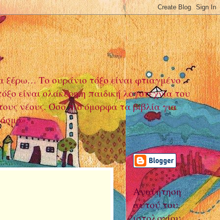
α ξέρω… Το ουράνιο τόξο είναι φτιαγμένο
όξο είναι ολάκερη η παιδική λογοτεχνία του
τους νέους. Όσο πιο όμορφα τα βιβλία για
κόσμο».
Αναζήτηση
αυτού του
ιστολογίου