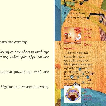
ξένη, που την
έλεγαν
‘Περαδώθε’,
βασίλευε ένας
καλόκαρδος και
ευγ...
Μελο
μακά
ρονα
ή
ικά στο σπίτι της.
Κουρ
αμπιέδες…;
αδελφή να δοκιμάσει κι αυτή την
— Είναι δική μου,
είναι δική μου!
της. «Είναι γιατί ξέρει ότι δεν
φώναξε ο κύριος
Μελομακάρονο και
άρπαξε το σακούλι
με τη ζάχαρη άχνη.
κομμένα μαλλιά της, αλλά δεν
Στο πέρασμά του
σκόρπισε...
 δέχτηκε με ευγένεια και αγάπη,
Ιστορ
ία
χωρίς
τέλος
(Ο