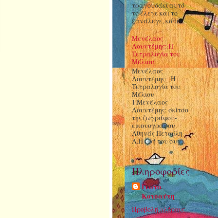
τραγουδάκι αυτό
το έλεγε και το
ξανάλεγε, κάθε...
Μενέλαος
Λουντέμης: Η
Τετραλογία του
Μέλιου
Μενέλαος
Λουντέμης: Η
Τετραλογία του
Μέλιου
1.Μενέλαος
Λουντέμης: σκίτσο
της ζωγράφου-
εικονογράφου
Αθηνάς Πετούλη
Α.Η ζωή του συγ...
Πληροφορίες
Γιώτα
Κοτσαύτη
Προβολή πλήρους