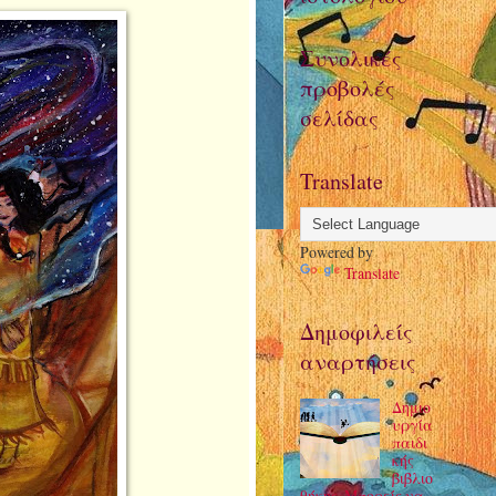
Συνολικές
προβολές
σελίδας
Translate
Powered by
Translate
Δημοφιλείς
αναρτήσεις
Δημιο
υργία
παιδι
κής
βιβλιο
θήκης. Μπορείς να