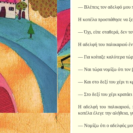
— Βλέπεις τον αδελφό μου π
Η κοπέλα προσπάθησε να ξεδ
— Όχι, είπε σταθερά, δεν τ
Η αδελφή του παλικαριού ένι
— Για κοίταξε καλύτερα τώρα
— Ναι τώρα νομίζω ότι τον 
— Και στο δεξί του χέρι τι κ
— Στο δεξί του χέρι κρατάει
Η αδελφή του παλικαριού, 
κοπέλα έλεγε την αλήθεια, γ
— Νομίζω ότι ο αδελφός μου 