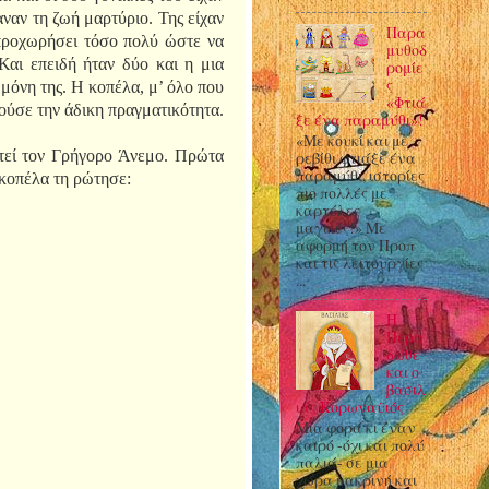
ναν τη ζωή μαρτύριο. Της είχαν
Παρα
 προχωρήσει τόσο πολύ ώστε να
μυθοδ
αι επειδή ήταν δύο και η μια
ρομίε
ς
 μόνη της. Η κοπέλα, μ’ όλο που
«Φτιά
μούσε την άδικη πραγματικότητα.
ξε ένα παραμύθι»!
«Με κουκί και με
υτεί τον Γρήγορο Άνεμο. Πρώτα
ρεβίθι φτιάξε ένα
παραμύθι, ιστορίες
η κοπέλα τη ρώτησε:
πιο πολλές με
καρτέλες
μαγικές!» Με
αφορμή τον Προπ
και τις λειτουργίες
...
Η
Περα
δώθε
και ο
βασιλ
ιάς Κορωναϋιός
Μια φορά κι έναν
καιρό -όχι και πολύ
παλιά- σε μια
χώρα μακρινή και