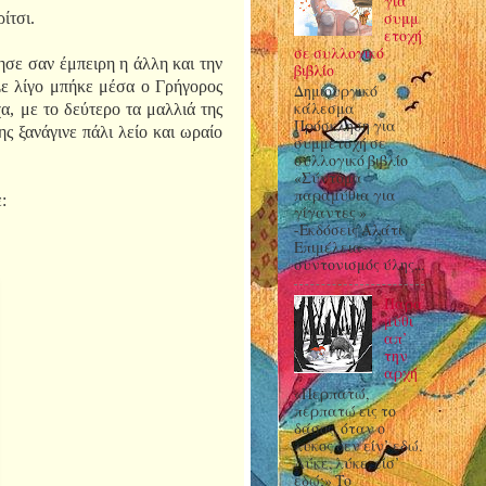
για
συμμ
ίτσι.
ετοχή
σε συλλογικό
τησε σαν έμπειρη η άλλη και την
βιβλίο
 Σε λίγο μπήκε μέσα ο Γρήγορος
Δημιουργικό
κάλεσμα
α, με το δεύτερο τα μαλλιά της
Πρόσκληση για
ς ξανάγινε πάλι λείο και ωραίο
συμμετοχή σε
συλλογικό βιβλίο
«Σύντομα
παραμύθια για
ε:
γίγαντες »
-Εκδόσεις Αλάτι
Επιμέλεια-
συντονισμός ύλης...
Παρα
μύθι
απ’
την
αρχή
«Περπατώ,
περπατώ εις το
δάσος, όταν ο
λύκος δεν είν’ εδώ.
Λύκε, λύκε, είσ’
εδώ;» Το