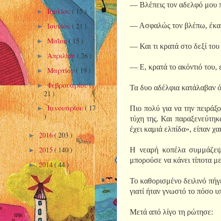
— Βλέπεις τον αδελφό μου π
Ιουλίου
( 15 )
►
— Ασφαλώς τον βλέπω, έκαν
Ιουνίου
( 21 )
►
Μαΐου
( 15 )
►
— Και τι κρατά στο δεξί του
Απριλίου
( 26 )
►
— Ε, κρατά το ακόντιό του, ε
Μαρτίου
( 19 )
►
Φεβρουαρίου
(
►
Τα δυο αδέλφια κατάλαβαν ότ
21 )
Ιανουαρίου
( 17
Πιο πολύ για να την πειράξο
►
)
τύχη της. Και παραξενεύτηκα
έχει καμιά ελπίδα», είπαν χ
2016
( 203 )
►
2015
( 140 )
Η νεαρή κοπέλα συμμάζεψε
►
μπορούσε να κάνει τίποτα με
2014
( 44 )
►
Το καθορισμένο δειλινό πήγε
γιατί ήταν γνωστό το πόσο υπ
Μετά από λίγο τη ρώτησε: