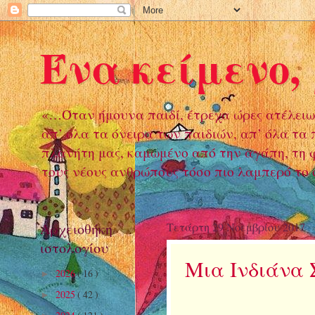
Ένα κείμενο,
«…Όταν ήμουνα παιδί, έτρεχα ώρες ατέλειω
απ’ όλα τα όνειρα των παιδιών, απ’ όλα τα
πλανήτη μας, καμωμένο από την αγάπη, τη φι
τους νέους ανθρώπους τόσο πιο λαμπερό το ο
Αρχειοθήκη
Τετάρτη 29 Νοεμβρίου 2017
ιστολογίου
Μια Ινδιάνα
2026
( 16 )
►
2025
( 42 )
►