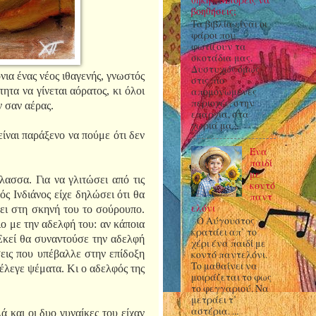
βοηθήσεις;
Τα βιβλία είναι οι
φάροι που
φωτίζουν τα
σκοτάδια μας.
Δυστυχώς όμως
νια ένας νέος ιθαγενής, γνωστός
στις πιο
τητα να γίνεται αόρατος, κι όλοι
απομονωμένες
περιοχές, στην
 σαν αέρας.
επαρχία, στα
χωριά μα...
ίναι παράξενο να πούμε ότι δεν
Ένα
παιδί
με
λασσα. Για να γλιτώσει από τις
κοντό
ός Ινδιάνος είχε δηλώσει ότι θα
παντ
ελόνι
ίζει στη σκηνή του το σούρουπο.
Ο Αύγουστος
ο με την αδελφή του: αν κάποια
κρατάει απ’ το
 Εκεί θα συναντούσε την αδελφή
χέρι ένα παιδί με
σεις που υπέβαλλε στην επίδοξη
κοντό παντελόνι.
Το μαθαίνει να
 έλεγε ψέματα. Κι ο αδελφός της
μοιράζεται το φως
το φεγγαριού. Να
μετράει τ’
αστέρια. ...
ά και οι δυο γυναίκες του είχαν