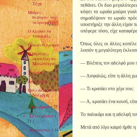
Τύχη
πεθάνει. Οι δυο μεγαλύτερε
κόψει τα ωραία μαύρα γυαλ
Μοίρες:
θεότητες του
σημαδέψουν το ωραίο πρόσω
πεπρωμένου
υποστήριζε την άλλη είχαν π
Ο Αλιόσα το
υπέφερε τόσο, είχε καταφέρε
τσουκάλι
Όπως όλες οι άλλες κοπέλε
Ο σκαντζόχοιρος
λοιπόν η μεγαλύτερη έκλεισ
Ο Θησέας
σκοτώνει το
— Βλέπεις τον αδελφό μου π
Μινώταυρο
Το σπίτι
— Ασφαλώς, είπε η άλλη χωρί
Δυο λαγοί
— Τι κρατάει στο χέρι του;
Πουλάκια του
Νοέμβρη
— Α, κρατάει ένα κουπί, είπ
Οκτωβρίου
( 25 )
►
Το παλικάρι και η αδελφή το
Σεπτεμβρίου
(
►
21 )
Μετά από λίγο καιρό ήρθε η
Αυγούστου
( 16
►
)