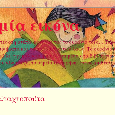
 μία εικόνα
τες στη στέπα, κυνηγώντας το ουράνιο τόξο… Τώρ
 ποιήματα και τα παραμύθια των λαών. Το ουράνιο τ
λία, την καλοσύνη που είναι μέσα στα βιβλία για 
υράνιο τόξο, το σημείο της ειρήνης πάνω από τον 
 Σταχτοπούτα